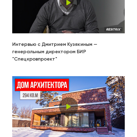
Play
Video
Интервью с Дмитрием Кузякиным —
генеральным директором БИР
"Спецкровпроект"
Play
Video